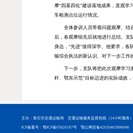
摩“四基四化”建设落地成果，直观
车检测点位运行情况。
全体参训人员带着问题观摩、结
后，各观摩组先后就地进行总结。支
身边，“先进”值得深学。他要求，各
输综合执法的新认识、对下一步工作
下一步，支队将把此次观摩学习
杆、鄂东示范”目标迈进的实际成效
主办：黄石市交通运输局 交通运输服务监督热线（24小时服务）
ICP备案号：鄂ICP备05026187号
鄂公网安备42020402000046
网