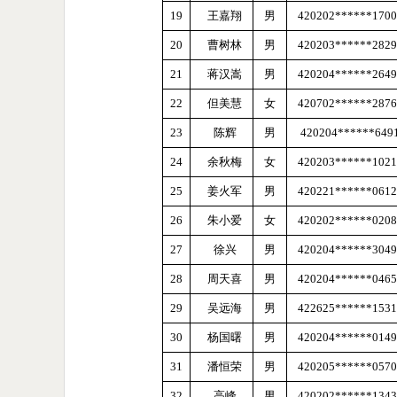
19
王嘉翔
男
420202******1700
20
曹树林
男
420203******2829
21
蒋汉嵩
男
420204******2649
22
但美慧
女
420702******2876
23
陈辉
男
420204
******
649
24
余秋梅
女
420203******1021
25
姜火军
男
420221******0612
26
朱小爱
女
420202******0208
27
徐兴
男
420204******3049
28
周天喜
男
420204******0465
29
吴远海
男
422625******1531
30
杨国曙
男
420204******0149
31
潘恒荣
男
420205******0570
32
高峰
男
420202******1343