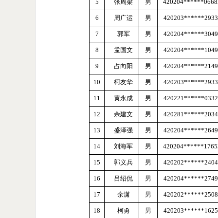
5
张周梁
男
420204******066
6
周广运
男
420203******2933
7
郭军
男
420204******3049
8
孟国文
男
420204******1049
9
占向阳
男
420204******2149
10
柯友华
男
420203******2933
11
黄永成
男
420221******0332
12
余建文
男
420281******2034
13
盛泽强
男
420204******2649
14
刘海军
男
420204
******
176
15
郭义兵
男
420202******2404
16
吕绍侃
男
420204******2749
17
余潇
男
420202******2508
18
柯勇
男
420203******1625